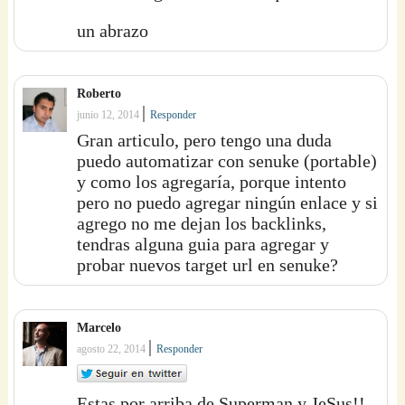
un abrazo
Roberto
|
junio 12, 2014
Responder
Gran articulo, pero tengo una duda
puedo automatizar con senuke (portable)
y como los agregaría, porque intento
pero no puedo agregar ningún enlace y si
agrego no me dejan los backlinks,
tendras alguna guia para agregar y
probar nuevos target url en senuke?
Marcelo
|
agosto 22, 2014
Responder
Estas por arriba de Superman y JeSus!!