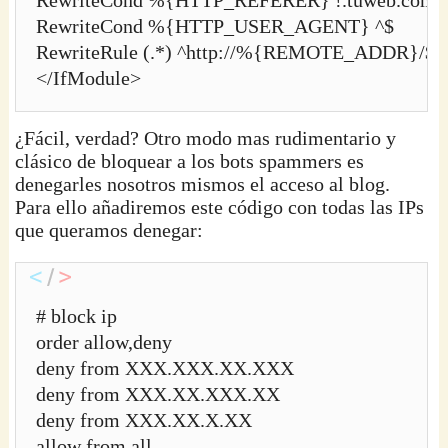
RewriteCond %{HTTP_REFERER} !.tuweb.com.*
RewriteCond %{HTTP_USER_AGENT} ^$

RewriteRule (.*) ^http://%{REMOTE_ADDR}/$ [
</IfModule>
¿Fácil, verdad? Otro modo mas rudimentario y
clásico de bloquear a los bots spammers es
denegarles nosotros mismos el acceso al blog.
Para ello añadiremos este código con todas las IPs
que queramos denegar:
# block ip

order allow,deny

deny from XXX.XXX.XX.XXX

deny from XXX.XX.XXX.XX

deny from XXX.XX.X.XX

allow from all