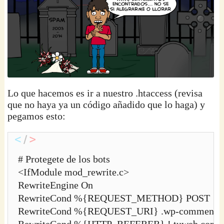
Lo que hacemos es ir a nuestro .htaccess (revisa
que no haya ya un código añadido que lo haga) y
pegamos esto:
# Protegete de los bots

<IfModule mod_rewrite.c>

RewriteEngine On

RewriteCond %{REQUEST_METHOD} POST

RewriteCond %{REQUEST_URI} .wp-comments-po