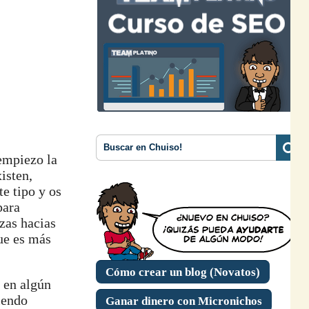
 empiezo la
isten,
e tipo y os
para
zas hacias
ue es más
Cómo crear un blog (Novatos)
 en algún
iendo
Ganar dinero con Micronichos