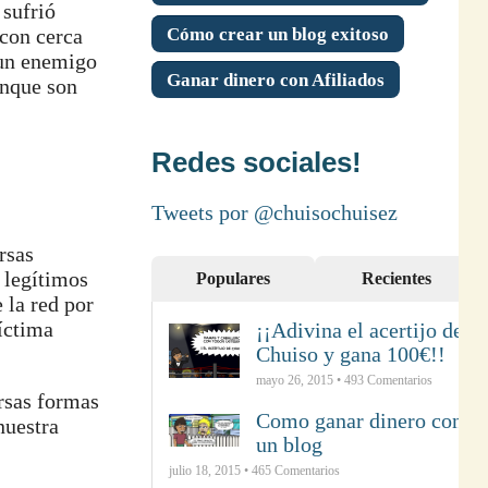
sufrió
Cómo crear un blog exitoso
 con cerca
 un enemigo
Ganar dinero con Afiliados
unque son
Redes sociales!
Tweets por @chuisochuisez
rsas
 legítimos
Populares
Recientes
 la red por
víctima
¡¡Adivina el acertijo de
Chuiso y gana 100€!!
mayo 26, 2015 •
493
Comentarios
ersas formas
Como ganar dinero con
nuestra
un blog
julio 18, 2015 •
465
Comentarios