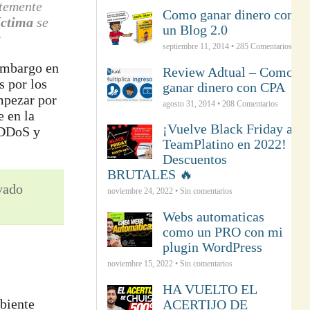
temente
Como ganar dinero con
íctima
se
un Blog 2.0
r
septiembre 11, 2014 •
285
Comentarios
 embargo en
Review Adtual – Como
s por los
ganar dinero con CPA
mpezar por
agosto 31, 2014 •
208
Comentarios
 en la
¡Vuelve Black Friday a
s DDoS y
TeamPlatino en 2022!
Descuentos
BRUTALES 🔥
ivado
noviembre 24, 2022 • Sin comentarios
Webs automaticas
como un PRO con mi
plugin WordPress
noviembre 15, 2022 • Sin comentarios
HA VUELTO EL
biente
ACERTIJO DE