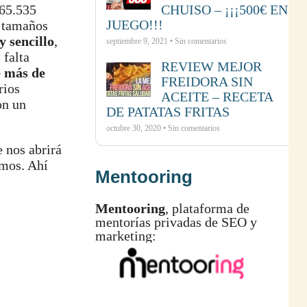
65.535
CHUISO – ¡¡¡500€ EN
JUEGO!!!
n tamaños
y sencillo
,
septiembre 9, 2021 • Sin comentarios
 falta
REVIEW MEJOR
e más de
FREIDORA SIN
rios
ACEITE – RECETA
on un
DE PATATAS FRITAS
octubre 30, 2020 • Sin comentarios
 nos abrirá
amos. Ahí
Mentooring
Mentooring
, plataforma de
mentorías privadas de SEO y
marketing: