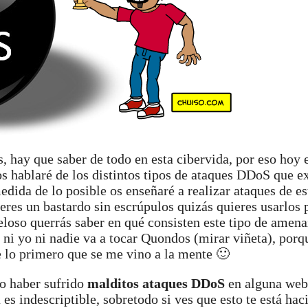
s, hay que saber de todo en esta cibervida, por eso hoy
os hablaré de los distintos tipos de ataques DDoS que ex
dida de lo posible os enseñaré a realizar ataques de est
eres un bastardo sin escrúpulos quizás quieres usarlos 
eloso querrás saber en qué consisten este tipo de amena
ni yo ni nadie va a tocar Quondos (mirar viñeta), porq
e lo primero que se me vino a la mente 🙂
ro haber sufrido
malditos ataques DDoS
en alguna web
s indescriptible, sobretodo si ves que esto te está hac