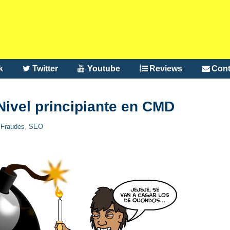
k
Twitter
Youtube
Reviews
Cont
ivel principiante en CMD
,
Fraudes
,
SEO