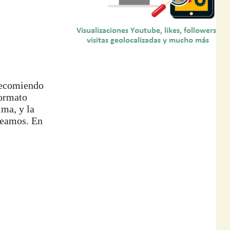
 recomiendo
formato
ima, y la
pleamos. En