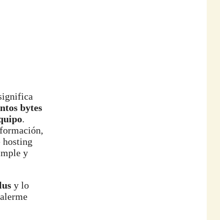
significa
ntos bytes
equipo
.
nformación,
 hosting
imple y
lus
y lo
valerme