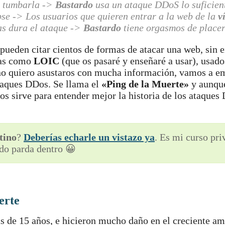
 tumbarla ->
Bastardo
usa un ataque DDoS lo suficien
se -> Los usuarios que quieren entrar a la web de la
v
as dura el ataque ->
Bastardo
tiene orgasmos de place
pueden citar cientos de formas de atacar una web, sin
mas como
LOIC
(que os pasaré y enseñaré a usar), usado
o quiero asustaros con mucha información, vamos a e
ataques DDos. Se llama el
«Ping de la Muerte»
y aunque
nos sirve para entender mejor la historia de los ataque
tino
?
Deberías echarle un vistazo ya
. Es mi curso pr
do parda dentro 😀
erte
s de 15 años, e hicieron mucho daño en el creciente am