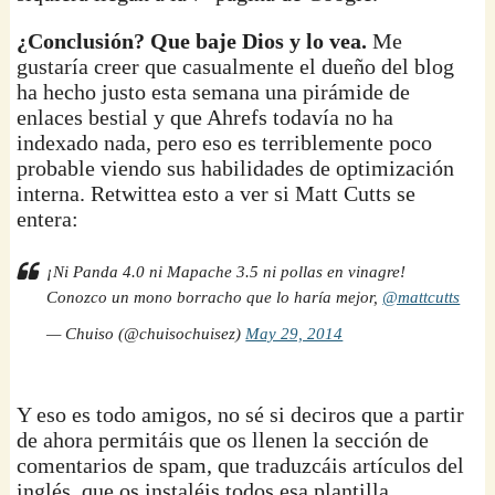
¿Conclusión? Que baje Dios y lo vea.
Me
gustaría creer que casualmente el dueño del blog
ha hecho justo esta semana una pirámide de
enlaces bestial y que Ahrefs todavía no ha
indexado nada, pero eso es terriblemente poco
probable viendo sus habilidades de optimización
interna. Retwittea esto a ver si Matt Cutts se
entera:
¡Ni Panda 4.0 ni Mapache 3.5 ni pollas en vinagre!
Conozco un mono borracho que lo haría mejor,
@mattcutts
— Chuiso (@chuisochuisez)
May 29, 2014
Y eso es todo amigos, no sé si deciros que a partir
de ahora permitáis que os llenen la sección de
comentarios de spam, que traduzcáis artículos del
inglés, que os instaléis todos esa plantilla