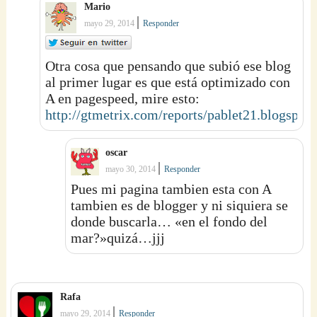
Mario
|
mayo 29, 2014
Responder
Otra cosa que pensando que subió ese blog
al primer lugar es que está optimizado con
A en pagespeed, mire esto:
http://gtmetrix.com/reports/pablet21.blogspo
oscar
|
mayo 30, 2014
Responder
Pues mi pagina tambien esta con A
tambien es de blogger y ni siquiera se
donde buscarla… «en el fondo del
mar?»quizá…jjj
Rafa
|
mayo 29, 2014
Responder