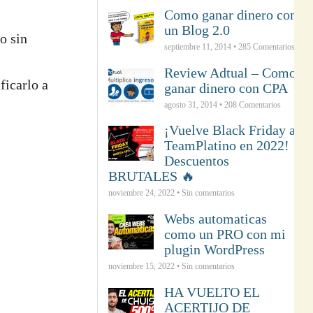
Como ganar dinero con
un Blog 2.0
o sin
septiembre 11, 2014 •
285
Comentarios
Review Adtual – Como
ficarlo a
ganar dinero con CPA
agosto 31, 2014 •
208
Comentarios
¡Vuelve Black Friday a
TeamPlatino en 2022!
Descuentos
BRUTALES 🔥
noviembre 24, 2022 • Sin comentarios
Webs automaticas
como un PRO con mi
plugin WordPress
noviembre 15, 2022 • Sin comentarios
HA VUELTO EL
ACERTIJO DE