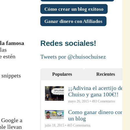
Cómo crear un blog exitoso
Ganar dinero con Afiliados
Redes sociales!
la famosa
 las
e estén
Tweets por @chuisochuisez
Populares
Recientes
 snippets
¡¡Adivina el acertijo de
Chuiso y gana 100€!!
mayo 26, 2015 •
493
Comentarios
Como ganar dinero con
un blog
 Google a
julio 18, 2015 •
465
Comentarios
ple llevan