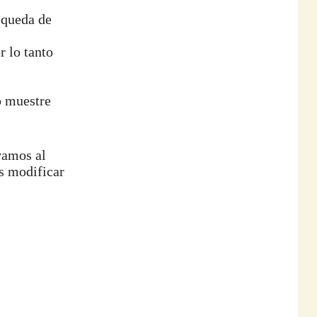
squeda de
r lo tanto
o muestre
vamos al
s modificar