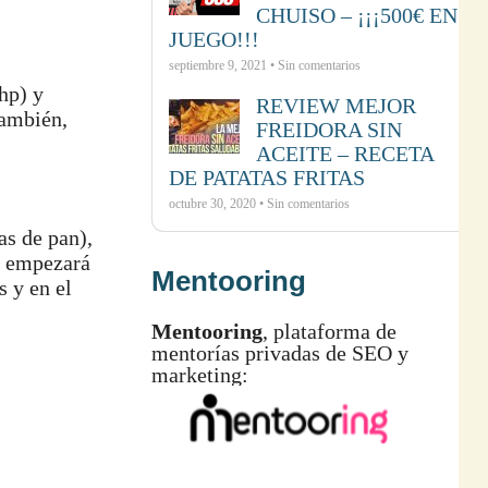
CHUISO – ¡¡¡500€ EN
JUEGO!!!
septiembre 9, 2021 • Sin comentarios
hp) y
REVIEW MEJOR
también,
FREIDORA SIN
ACEITE – RECETA
DE PATATAS FRITAS
octubre 30, 2020 • Sin comentarios
as de pan),
 empezará
Mentooring
 y en el
Mentooring
, plataforma de
mentorías privadas de SEO y
marketing: