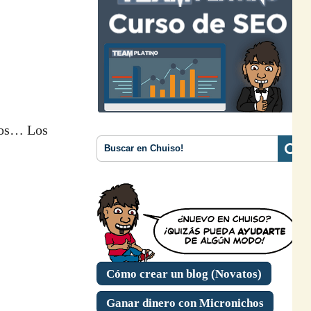
idos… Los
Cómo crear un blog (Novatos)
Ganar dinero con Micronichos