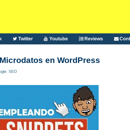
k
Twitter
Youtube
Reviews
Cont
 Microdatos en WordPress
ogle
,
SEO