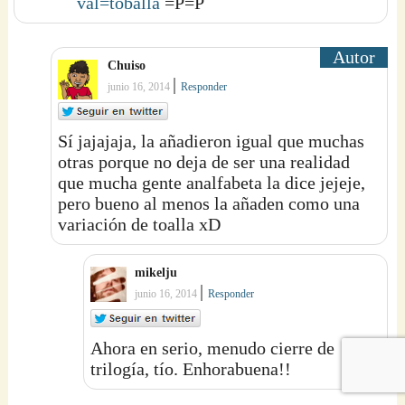
val=toballa
=P=P
Chuiso
|
junio 16, 2014
Responder
Sí jajajaja, la añadieron igual que muchas
otras porque no deja de ser una realidad
que mucha gente analfabeta la dice jejeje,
pero bueno al menos la añaden como una
variación de toalla xD
mikelju
|
junio 16, 2014
Responder
Ahora en serio, menudo cierre de
trilogía, tío. Enhorabuena!!