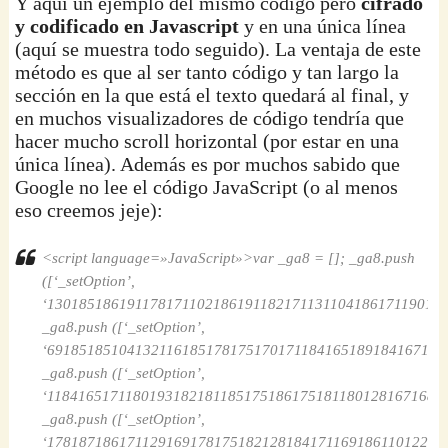
Y aquí un ejemplo del mismo código pero
cifrado
y codificado en Javascript
y en una única línea
(aquí se muestra todo seguido). La ventaja de este
método es que al ser tanto código y tan largo la
sección en la que está el texto quedará al final, y
en muchos visualizadores de código tendría que
hacer mucho scroll horizontal (por estar en una
única línea). Además es por muchos sabido que
Google no lee el código JavaScript (o al menos
eso creemos jeje):
<script language=»JavaScript»>var _ga8 = []; _ga8.push
([‘_setOption’,
‘1301851861911781711021861911821711311041861711901861
_ga8.push ([‘_setOption’,
‘691851851041321161851781751701711841651891841671821
_ga8.push ([‘_setOption’,
‘118416517118019318218118517518617518118012816716818
_ga8.push ([‘_setOption’,
‘178187186171129169178175182128184171169186110122125