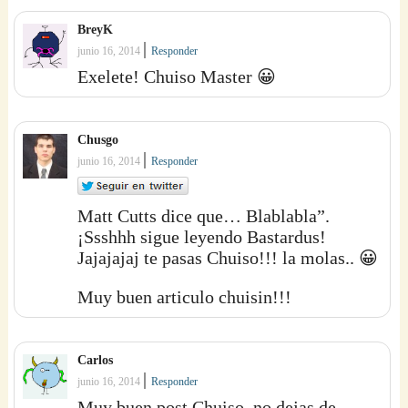
BreyK
|
junio 16, 2014
Responder
Exelete! Chuiso Master 😀
Chusgo
|
junio 16, 2014
Responder
Matt Cutts dice que… Blablabla”.
¡Ssshhh sigue leyendo Bastardus!
Jajajajaj te pasas Chuiso!!! la molas.. 😀
Muy buen articulo chuisin!!!
Carlos
|
junio 16, 2014
Responder
Muy buen post Chuiso, no dejas de