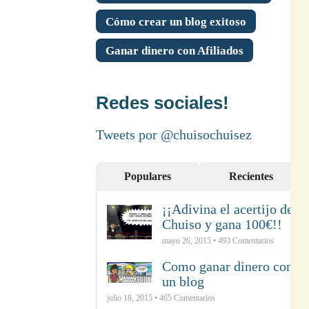
Cómo crear un blog exitoso
Ganar dinero con Afiliados
Redes sociales!
Tweets por @chuisochuisez
Populares
Recientes
¡¡Adivina el acertijo de
Chuiso y gana 100€!!
mayo 26, 2015 •
493
Comentarios
Como ganar dinero con
un blog
julio 18, 2015 •
465
Comentarios