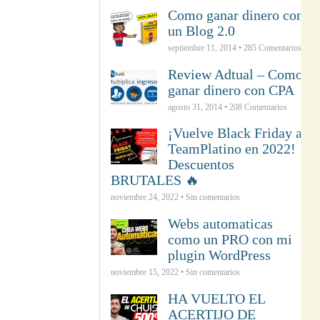
Como ganar dinero con
un Blog 2.0
septiembre 11, 2014 •
285
Comentarios
Review Adtual – Como
ganar dinero con CPA
agosto 31, 2014 •
208
Comentarios
¡Vuelve Black Friday a
TeamPlatino en 2022!
Descuentos
BRUTALES 🔥
noviembre 24, 2022 • Sin comentarios
Webs automaticas
como un PRO con mi
plugin WordPress
noviembre 15, 2022 • Sin comentarios
HA VUELTO EL
ACERTIJO DE