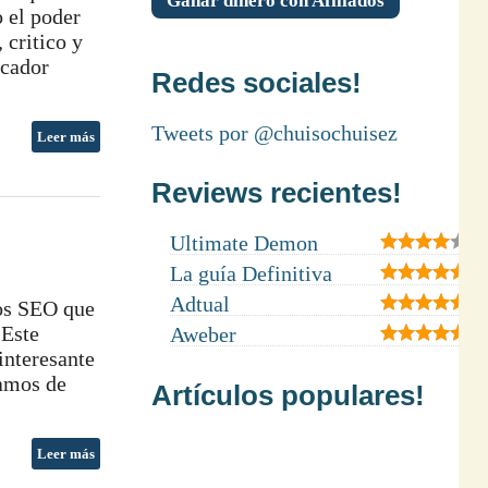
Ganar dinero con Afiliados
 el poder
 critico y
scador
Redes sociales!
Tweets por @chuisochuisez
Leer más
Reviews recientes!
Ultimate Demon
La guía Definitiva
Adtual
tos SEO que
 Este
Aweber
interesante
lamos de
Artículos populares!
Leer más