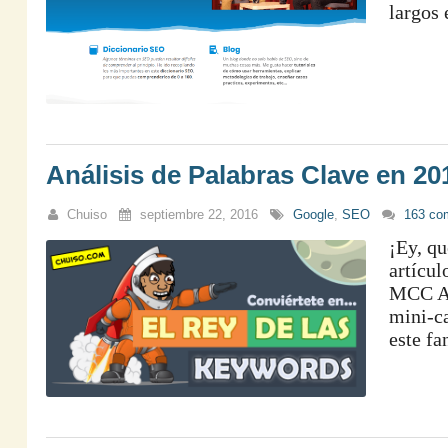
largos 
Análisis de Palabras Clave en 20
Chuiso
septiembre 22, 2016
Google
,
SEO
163 co
¡Ey, qu
artícu
MCC Ad
mini-ca
este fa