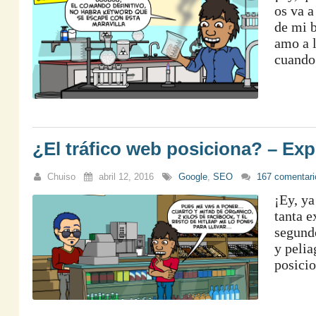
os va a
de mi b
amo a l
cuando 
¿El tráfico web posiciona? – Ex
Chuiso
abril 12, 2016
Google
,
SEO
167 comentari
¡Ey, ya
tanta e
segundo
y peli
posici