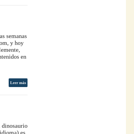
nas semanas
com, y hoy
blemente,
ntenidos en
Leer más
n dinosaurio
 idioma) es