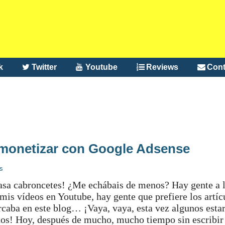
k
Twitter
Youtube
Reviews
Cont
n monetizar con Google Adsense
s
asa cabroncetes! ¿Me echábais de menos? Hay gente a l
mis vídeos en Youtube, hay gente que prefiere los artíc
caba en este blog… ¡Vaya, vaya, esta vez algunos esta
os! Hoy, después de mucho, mucho tiempo sin escribir