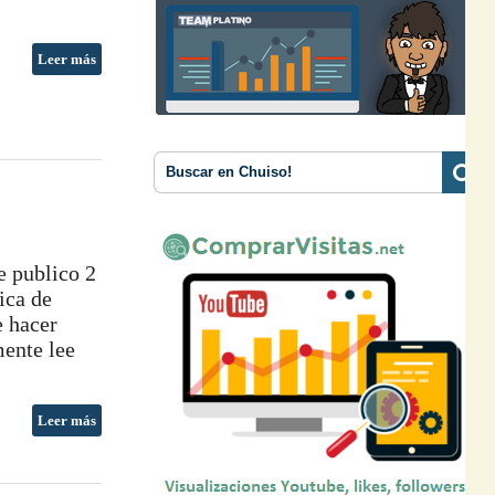
Leer más
e publico 2
ica de
 hacer
mente lee
Leer más