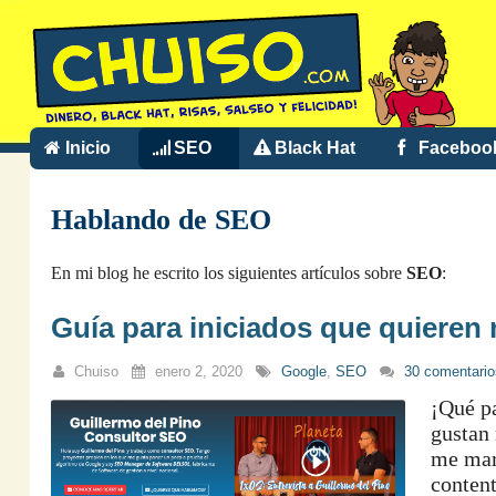
Inicio
SEO
Black Hat
Faceboo
Hablando de SEO
En mi blog he escrito los siguientes artículos sobre
SEO
:
Guía para iniciados que quiere
Chuiso
enero 2, 2020
Google
,
SEO
30 comentario
¡Qué p
gustan 
me mar
content