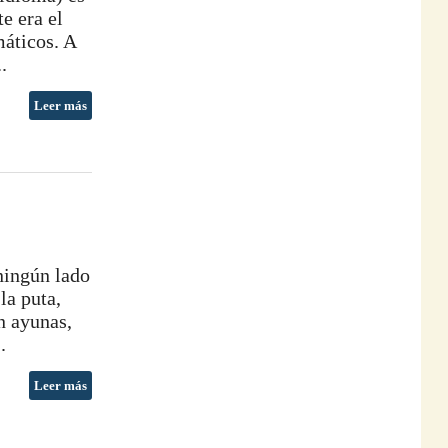
e era el
máticos. A
.
Leer más
ningún lado
la puta,
n ayunas,
.
Leer más