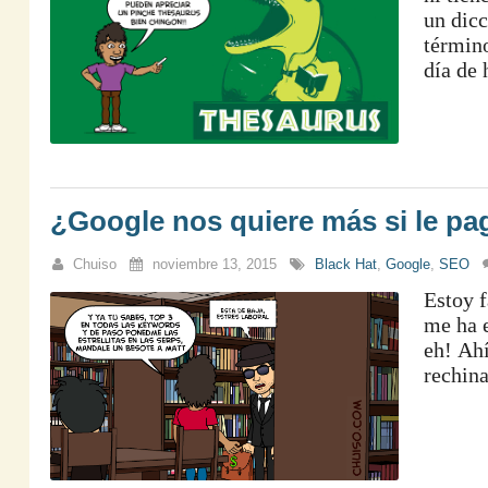
un dicc
término
día de 
¿Google nos quiere más si le p
Chuiso
noviembre 13, 2015
Black Hat
,
Google
,
SEO
Estoy f
me ha e
eh! Ah
rechina