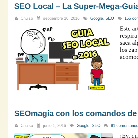
SEO Local – La Super-Mega-Guía 
Chuiso
septiembre 16, 2016
Google
,
SEO
155 co
Este ar
respira
saca al
los zap
acomod
SEOmagia con los comandos de
Chuiso
junio 1, 2016
Google
,
SEO
91 comentario
¡Ey, qu