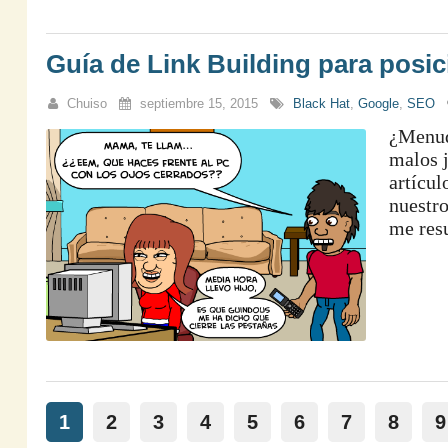
Guía de Link Building para posic
Chuiso
septiembre 15, 2015
Black Hat
,
Google
,
SEO
¿Menudo
malos j
artícul
nuestr
me resu
1
2
3
4
5
6
7
8
9