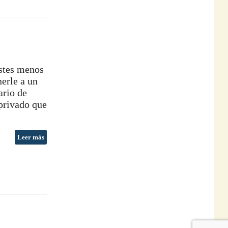
istes menos
erle a un
ario de
privado que
Leer más