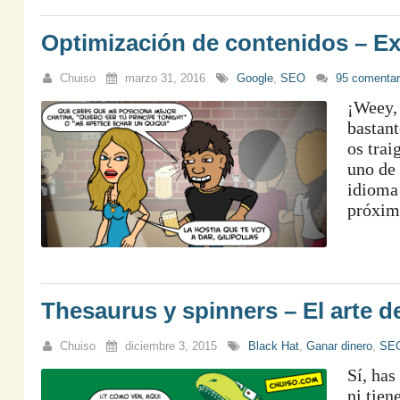
Optimización de contenidos – E
Chuiso
marzo 31, 2016
Google
,
SEO
95 comentar
¡Weey,
bastan
os trai
uno de
idioma 
próxim
Thesaurus y spinners – El arte de
Chuiso
diciembre 3, 2015
Black Hat
,
Ganar dinero
,
SE
Sí, has
ni tien