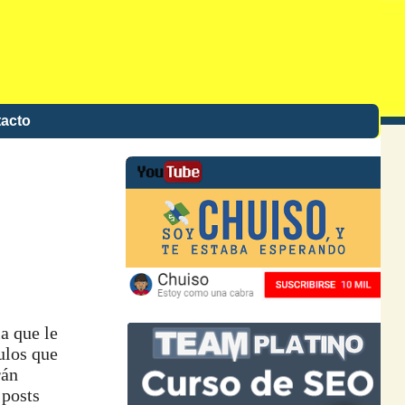
acto
a que le
ulos que
rán
 posts