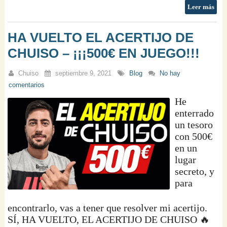
Leer más
HA VUELTO EL ACERTIJO DE
CHUISO – ¡¡¡500€ EN JUEGO!!!
Chuiso
septiembre 9, 2021
Blog
No hay
comentarios
He
enterrado
un tesoro
con 500€
en un
lugar
secreto, y
para
encontrarlo, vas a tener que resolver mi acertijo.
SÍ, HA VUELTO, EL ACERTIJO DE CHUISO 🔥