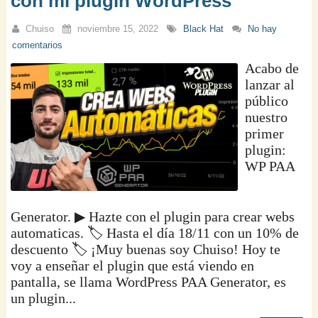
con mi plugin WordPress
Chuiso
noviembre 15, 2022
Black Hat
No hay
comentarios
Acabo de
lanzar al
público
nuestro
primer
plugin:
WP PAA
Generator. ▶ Hazte con el plugin para crear webs
automaticas. 🏷️ Hasta el día 18/11 con un 10% de
descuento 🏷️ ¡Muy buenas soy Chuiso! Hoy te
voy a enseñar el plugin que está viendo en
pantalla, se llama WordPress PAA Generator, es
un plugin...