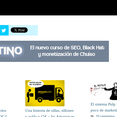
El sistema Pulp 
poco de marketi
otos
Una historia de sillas, sillones
18 comentarios
LOG2
y sofás a 15€ – by Amazon.es