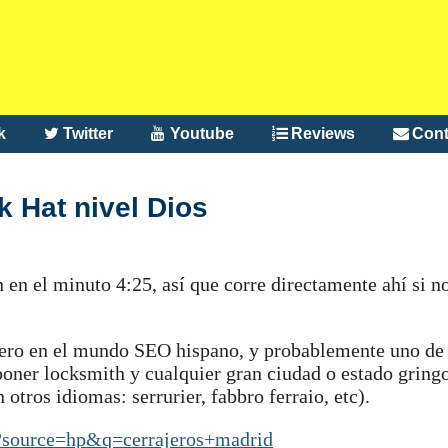
k
Twitter
Youtube
Reviews
Cont
k Hat nivel Dios
en el minuto 4:25, así que corre directamente ahí si n
tero en el mundo SEO hispano, y probablemente uno de
oner locksmith y cualquier gran ciudad o estado gring
otros idiomas: serrurier, fabbro ferraio, etc).
h?source=hp&q=cerrajeros+madrid