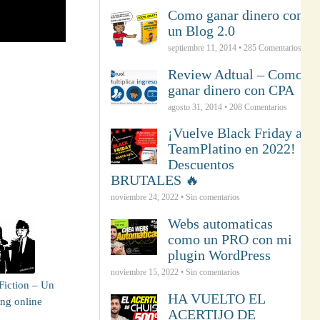
Como ganar dinero con
un Blog 2.0
septiembre 11, 2014 •
285
Comentarios
Review Adtual – Como
ganar dinero con CPA
agosto 31, 2014 •
208
Comentarios
¡Vuelve Black Friday a
TeamPlatino en 2022!
Descuentos
BRUTALES 🔥
noviembre 24, 2022 • Sin comentarios
Webs automaticas
como un PRO con mi
plugin WordPress
noviembre 15, 2022 • Sin comentarios
Fiction – Un
HA VUELTO EL
ng online
ACERTIJO DE