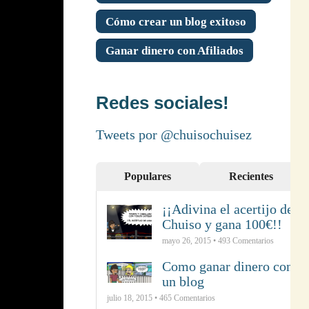
Cómo crear un blog exitoso
Ganar dinero con Afiliados
Redes sociales!
Tweets por @chuisochuisez
Populares
Recientes
¡¡Adivina el acertijo de
Chuiso y gana 100€!!
mayo 26, 2015 •
493
Comentarios
Como ganar dinero con
un blog
julio 18, 2015 •
465
Comentarios