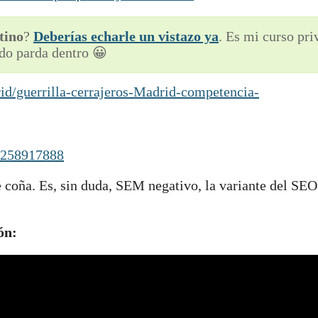
tino
?
Deberías echarle un vistazo ya
. Es mi curso pr
do parda dentro 😀
rid/guerrilla-cerrajeros-Madrid-competencia-
29258917888
e coña. Es, sin duda, SEM negativo, la variante del SE
ón: