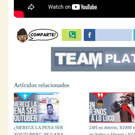
Artículos relacionados
¿MERECE LA PENA SER
24H en directo, $1000 r
YOUTUBER? ¿SE GANA
en Saltos y Drones | V