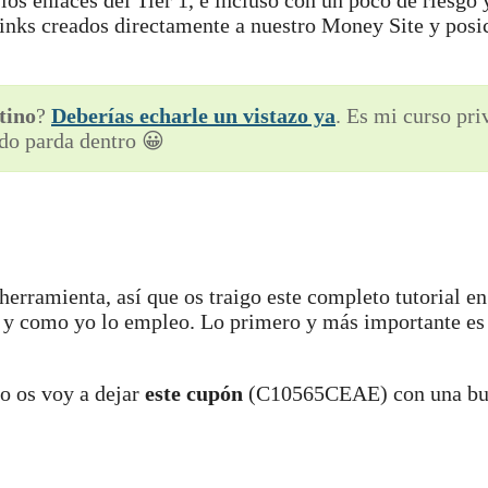
s enlaces del Tier 1, e incluso con un poco de riesgo 
inks creados directamente a nuestro Money Site y posi
tino
?
Deberías echarle un vistazo ya
. Es mi curso pr
do parda dentro 😀
herramienta, así que os traigo este completo tutorial e
 y como yo lo empleo. Lo primero y más importante es
o os voy a dejar
este cupón
(C10565CEAE) con una bue