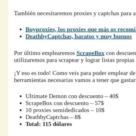
También necesitaremos proxies y captchas para a
Buyproxies, los proxies que más os recom
DeathbyCaptchas, baratos y muy buenos
Por último emplearemos
ScrapeBox
con descuent
utilizaremos para scrapear y lograr listas propia
¡Y eso es todo! Como veis para poder emplear de
herramientas necesarias vamos a tener que gasta
Ultimate Demon con descuento – 40$
ScrapeBox con descuento – 57$
10 proxies semidedicados – 10$
DeathbyCaptchas – 8$
Total: 115 dólares