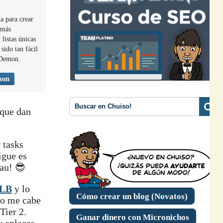
a para crear
 más
 listas únicas
sido tan fácil
 Demon.
mon
 que dan
 tasks
igue es
au! 😎
TLB
y lo
Cómo crear un blog (Novatos)
o me cabe
Tier 2.
Ganar dinero con Micronichos