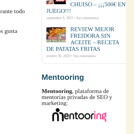
CHUISO – ¡¡¡500€ EN
n
JUEGO!!!
urante todo
septiembre 9, 2021 • Sin comentarios
REVIEW MEJOR
os gusta
FREIDORA SIN
ACEITE – RECETA
DE PATATAS FRITAS
octubre 30, 2020 • Sin comentarios
Mentooring
Mentooring
, plataforma de
mentorías privadas de SEO y
marketing: