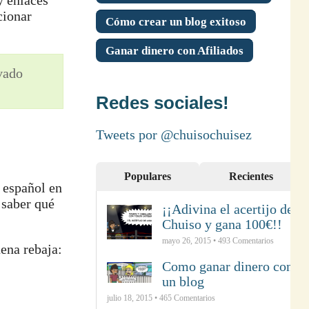
y enlaces
cionar
Cómo crear un blog exitoso
Ganar dinero con Afiliados
ivado
Redes sociales!
Tweets por @chuisochuisez
Populares
Recientes
n español en
 saber qué
¡¡Adivina el acertijo de
Chuiso y gana 100€!!
mayo 26, 2015 •
493
Comentarios
na rebaja:
Como ganar dinero con
un blog
julio 18, 2015 •
465
Comentarios