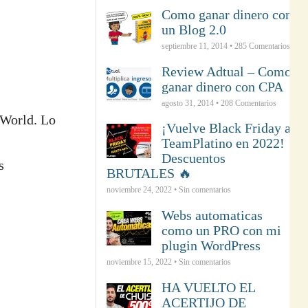
Como ganar dinero con
un Blog 2.0
septiembre 11, 2014 •
285
Comentarios
Review Adtual – Como
ganar dinero con CPA
agosto 31, 2014 •
208
Comentarios
tWorld. Lo
¡Vuelve Black Friday a
TeamPlatino en 2022!
Descuentos
s
BRUTALES 🔥
noviembre 24, 2022 • Sin comentarios
Webs automaticas
como un PRO con mi
plugin WordPress
noviembre 15, 2022 • Sin comentarios
HA VUELTO EL
ACERTIJO DE