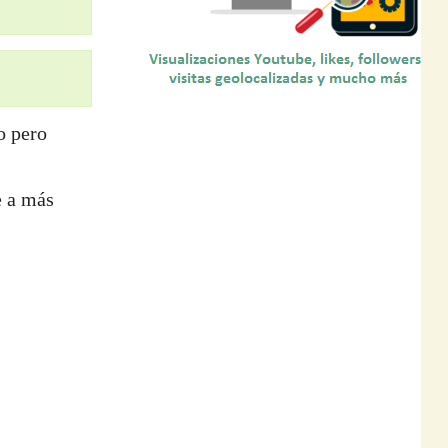
o pero
e a más