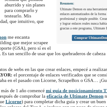
Resumen:
aburrido y sin planes
Ultimate Demon es una herramient
para comprarlo y
enlaces automatizados de la forma
testearlo. Mis
profesional y simple posible. Crear
dad, que intuitivo, que
y lograr enlaces reales nunca había 
gracias a este programa, Ultimate
mon
me encanta
Comprar UltimateDe
ilding que mejor scrapee
porte (GSA), pero sí es el
 Es tan sencillo de usar que los quebraderos de cabeza
tos de webs en las que crear enlaces, empecé a realizar
MAYOR:
el porcentaje de enlaces verificados que se cons
graba en el pasado con Licorne, ScrapeBox o GSA… ¡Gu
e más de 1 año comencé
mi guía de posicionamiento 
 Después de comprobar la
eficacia de Ultimate Demon
n
que
Licorne
) para completar dicha guía y crear un buen 