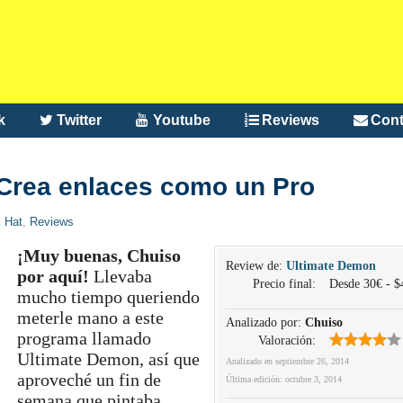
k
Twitter
Youtube
Reviews
Cont
 Crea enlaces como un Pro
 Hat
,
Reviews
¡Muy buenas, Chuiso
Review de:
Ultimate Demon
por aquí!
Llevaba
Precio final:
Desde 30€ - $
mucho tiempo queriendo
meterle mano a este
Analizado por:
Chuiso
programa llamado
Valoración:
Ultimate Demon, así que
Analizado en
septiembre 26, 2014
aproveché un fin de
Última edición:
octubre 3, 2014
semana que pintaba