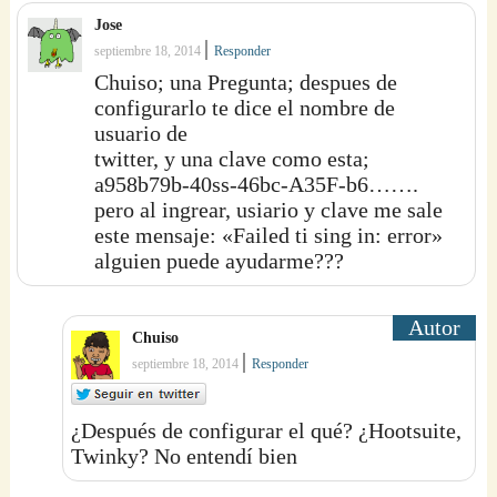
Jose
|
septiembre 18, 2014
Responder
Chuiso; una Pregunta; despues de
configurarlo te dice el nombre de
usuario de
twitter, y una clave como esta;
a958b79b-40ss-46bc-A35F-b6…….
pero al ingrear, usiario y clave me sale
este mensaje: «Failed ti sing in: error»
alguien puede ayudarme???
Chuiso
|
septiembre 18, 2014
Responder
¿Después de configurar el qué? ¿Hootsuite,
Twinky? No entendí bien