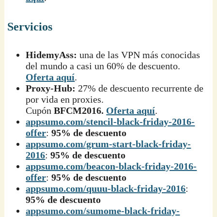
Servicios
HidemyAss:
una de las VPN más conocidas
del mundo a casi un 60% de descuento.
Oferta aquí
.
Proxy-Hub:
27% de descuento recurrente de
por vida en proxies.
Cupón
BFCM2016.
Oferta aquí
.
appsumo.com/stencil-black-friday-2016-
offer
:
95% de descuento
appsumo.com/grum-start-black-friday-
2016
:
95% de descuento
appsumo.com/beacon-black-friday-2016-
offer
:
95% de descuento
appsumo.com/quuu-black-friday-2016
:
95% de descuento
appsumo.com/sumome-black-friday-