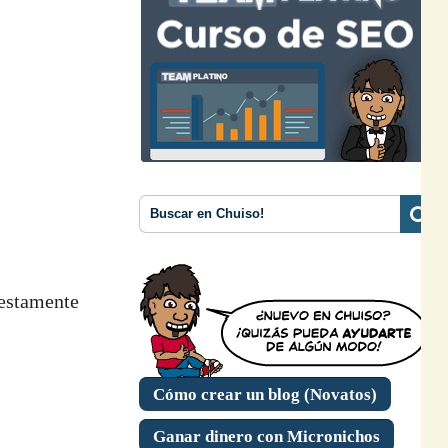
uestamente
Cómo crear un blog (Novatos)
Ganar dinero con Micronichos