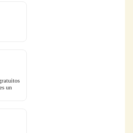
gratuitos
res un