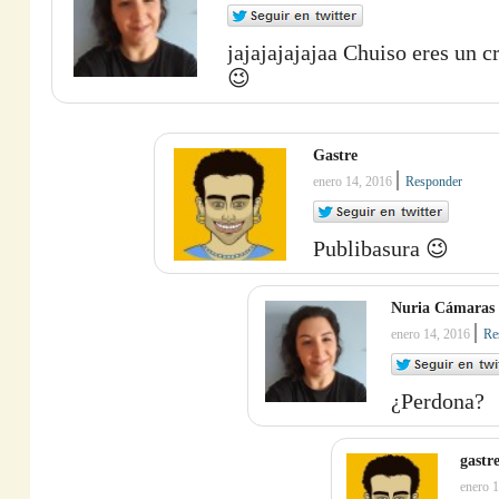
jajajajajajaa Chuiso eres un 
😉
Gastre
|
enero 14, 2016
Responder
Publibasura 😉
Nuria Cámaras
|
enero 14, 2016
Re
¿Perdona?
gastr
enero 