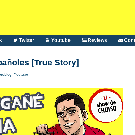
k
Twitter
Youtube
Reviews
Cont
añoles [True Story]
eoblog
,
Youtube