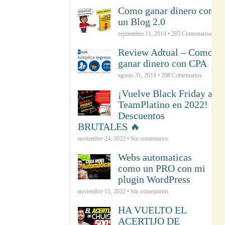
Como ganar dinero con
un Blog 2.0
septiembre 11, 2014 •
285
Comentarios
Review Adtual – Como
ganar dinero con CPA
agosto 31, 2014 •
208
Comentarios
¡Vuelve Black Friday a
TeamPlatino en 2022!
Descuentos
BRUTALES 🔥
noviembre 24, 2022 • Sin comentarios
Webs automaticas
como un PRO con mi
plugin WordPress
noviembre 15, 2022 • Sin comentarios
HA VUELTO EL
ACERTIJO DE