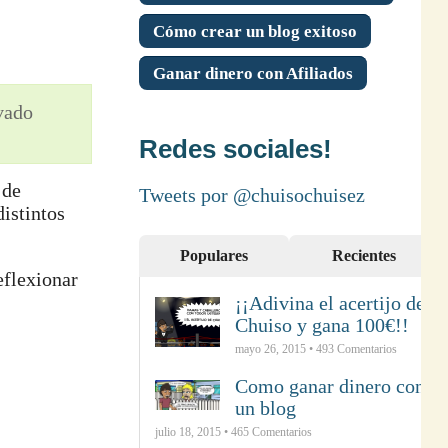
Cómo crear un blog exitoso
Ganar dinero con Afiliados
ivado
Redes sociales!
 de
Tweets por @chuisochuisez
istintos
Populares
Recientes
eflexionar
¡¡Adivina el acertijo de
Chuiso y gana 100€!!
mayo 26, 2015 •
493
Comentarios
Como ganar dinero con
un blog
julio 18, 2015 •
465
Comentarios