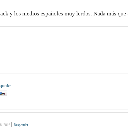
crack y los medios españoles muy lerdos. Nada más que 
sponder
e
|
18, 2016
Responder