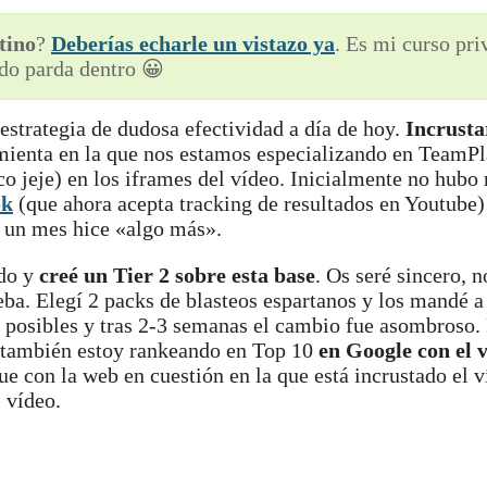
tino
?
Deberías echarle un vistazo ya
. Es mi curso pr
do parda dentro 😀
estrategia de dudosa efectividad a día de hoy.
Incrusta
ienta en la que nos estamos especializando en TeamPl
o jeje) en los iframes del vídeo. Inicialmente no hubo 
ok
(que ahora acepta tracking de resultados en Youtube)
 un mes hice «algo más».
ado y
creé un Tier 2 sobre esta base
. Os seré sincero, 
ba. Elegí 2 packs de blasteos espartanos y los mandé a
s posibles y tras 2-3 semanas el cambio fue asombroso.
 también estoy rankeando en Top 10
en Google
con el 
 con la web en cuestión en la que está incrustado el v
 vídeo.