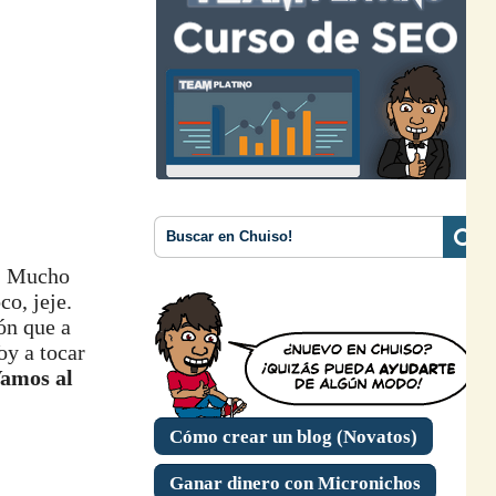
s… Mucho
o, jeje.
ón que a
oy a tocar
Vamos al
Cómo crear un blog (Novatos)
Ganar dinero con Micronichos