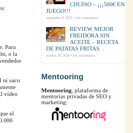
CHUISO – ¡¡¡500€ EN
ro:
JUEGO!!!
septiembre 9, 2021 • Sin comentarios
REVIEW MEJOR
FREIDORA SIN
ACEITE – RECETA
e. Para
DE PATATAS FRITAS
ón, o la
octubre 30, 2020 • Sin comentarios
 vendedor
Mentooring
l ni saco
namente
Mentooring
, plataforma de
El vídeo
mentorías privadas de SEO y
marketing:
que el
10.000