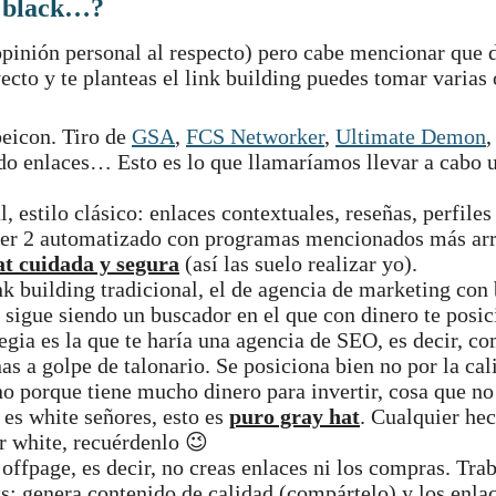
, black…?
pinión personal al respecto) pero cabe mencionar que
cto y te planteas el link building puedes tomar varias
beicon. Tiro de
GSA
,
FCS Networker
,
Ultimate Demon
ando enlaces… Esto es lo que llamaríamos llevar a cabo 
, estilo clásico: enlaces contextuales, reseñas, perfiles
ier 2 automatizado con programas mencionados más arr
at cuidada y segura
(así las suelo realizar yo).
ink building tradicional, el de agencia de marketing con
sigue siendo un buscador en el que con dinero te posic
gia es la que te haría una agencia de SEO, es decir, c
as a golpe de talonario. Se posiciona bien no por la cal
ino porque tiene mucho dinero para invertir, cosa que 
 es white señores, esto es
puro gray hat
. Cualquier he
r white, recuérdenlo 😉
offpage, es decir, no creas enlaces ni los compras. Tra
s: genera contenido de calidad (compártelo) y los enlac