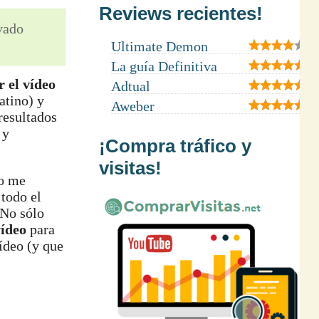
Reviews recientes!
ivado
Ultimate Demon
La guía Definitiva
r el vídeo
Adtual
atino) y
Aweber
resultados
 y
¡Compra tráfico y
visitas!
no me
 todo el
 No sólo
vídeo
para
ídeo (y que