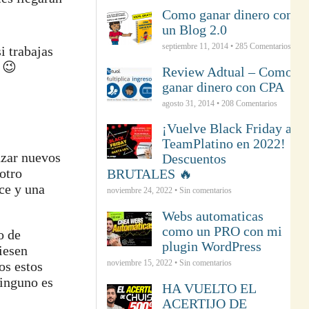
Como ganar dinero con
un Blog 2.0
septiembre 11, 2014 •
285
Comentarios
i trabajas
 😉
Review Adtual – Como
ganar dinero con CPA
agosto 31, 2014 •
208
Comentarios
¡Vuelve Black Friday a
TeamPlatino en 2022!
zar nuevos
Descuentos
otro
BRUTALES 🔥
ce y una
noviembre 24, 2022 • Sin comentarios
Webs automaticas
como un PRO con mi
o de
plugin WordPress
iesen
noviembre 15, 2022 • Sin comentarios
os estos
ninguno es
HA VUELTO EL
ACERTIJO DE