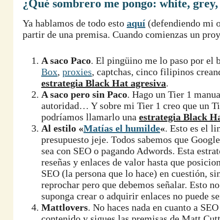
¿Qué sombrero me pongo: white, grey
Ya hablamos de todo esto
aquí
(defendiendo mi o
partir de una premisa. Cuando comienzas un proye
A saco Paco
. El pingüino me lo paso por el 
Box
,
proxies
, captchas, cinco filipinos cre
estrategia Black Hat agresiva
.
A saco pero sin Paco
. Hago un Tier 1 manual
autoridad… Y sobre mi Tier 1 creo que un T
podríamos llamarlo una
estrategia Black H
Al estilo «
Matías el humilde
«
. Esto es el l
presupuesto jeje. Todos sabemos que Google 
sea con SEO o pagando Adwords. Esta estrate
reseñas y enlaces de valor hasta que posicion
SEO (la persona que lo hace) en cuestión, s
reprochar pero que debemos señalar. Esto no
suponga crear o adquirir enlaces no puede se
Mattlovers
. No haces nada en cuanto a SEO 
contenido y sigues las premisas de Matt Cutt