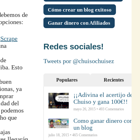
Cómo crear un blog exitoso
 debemos de
 opciones:
Ganar dinero con Afiliados
,
Scrape
Redes sociales!
una
 de
Tweets por @chuisochuisez
iba. Esto
Populares
Recientes
 buen
ionas, ya
¡¡Adivina el acertijo de
omprar
Chuiso y gana 100€!!
idad del
no podemos
mayo 26, 2015 •
493
Comentarios
cho que
Como ganar dinero con
un blog
bajas
julio 18, 2015 •
465
Comentarios
es llegarán