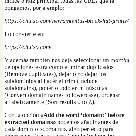
índice o raíz principal todas las URLs que le
pongamos, por ejemplo:
https://chuiso.com/
herramientas-black-hat-gratis
/
Lo convierte en:
https://chuiso.com/
Y además también nos deja seleccionar un montón
de opciones extra como eliminar duplicados
(Remove duplicates), dejar o no dejar los
subdominios al hacer el trim (Include
subdomains), ponerlo todo en minúsculas
(Convert domain names to lowercase), ordenar
alfabéticamente (Sort results 0 to Z).
Con la opción
«Add the word ‘domain:’ before
extracted domains»
podemos añadir antes de
cada dominio «domain:», algo perfecto para
generar un Disavow para Google Webmaster