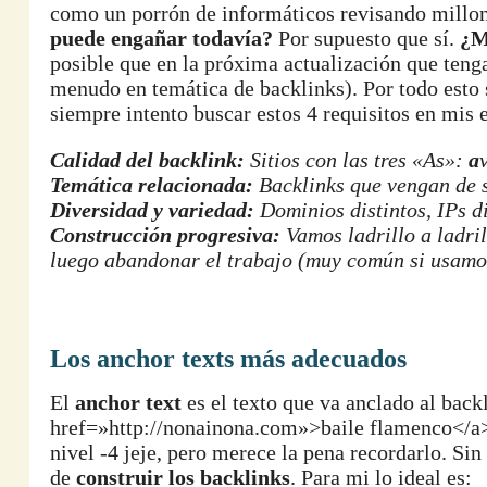
como un porrón de informáticos revisando millone
puede engañar todavía?
Por supuesto que sí.
¿M
posible que en la próxima actualización que tenga
menudo en temática de backlinks). Por todo esto
siempre intento buscar estos 4 requisitos en mis 
Calidad del backlink:
Sitios con las tres «As»:
a
Temática relacionada:
Backlinks que vengan de s
Diversidad y variedad:
Dominios distintos, IPs di
Construcción progresiva:
Vamos ladrillo a ladri
luego abandonar el trabajo (muy común si usamo
Los anchor texts más adecuados
El
anchor text
es el texto que va anclado al bac
href=»http://nonainona.com»>baile flamenco</a>»
nivel -4 jeje, pero merece la pena recordarlo. Si
de
construir los backlinks
. Para mi lo ideal es: