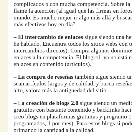
complicados o con mucha competencia. Sobre la c
llame la atención (al igual que las firmas en foro
mundo. Es mucho mejor ir algo más allá y busca
más efectivos hoy en día?
–
El intercambio de enlaces
sigue siendo una her
he hablado. Encuentra todos los sitios webs con t
intercambios directos). Compra algunos dominios
enlaces a la competencia. El blogroll ya no está 
enlaces en contenido (artículos).
–
La compra de reseñas
también sigue siendo u
sean artículos largos y de calidad, y busca reseñ
alto, valora más la antiguedad del sitio.
– L
a creación de blogs 2.0
sigue siendo un medio
gratuitos con bastante contenido y backlinks haci
creo blogs en plataformas gratuitas y programo 15
programados, 1 por mes). Para estos blogs si pod
primando la cantidad a la calidad.