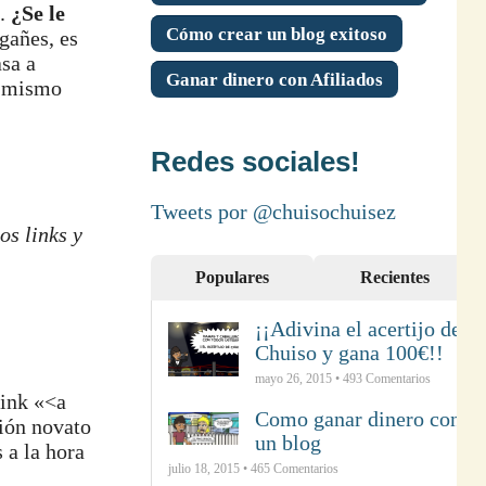
o.
¿Se le
Cómo crear un blog exitoso
gañes, es
asa a
Ganar dinero con Afiliados
o mismo
Redes sociales!
Tweets por @chuisochuisez
os links y
Populares
Recientes
¡¡Adivina el acertijo de
Chuiso y gana 100€!!
mayo 26, 2015 •
493
Comentarios
link «<a
Como ganar dinero con
ión novato
un blog
 a la hora
julio 18, 2015 •
465
Comentarios