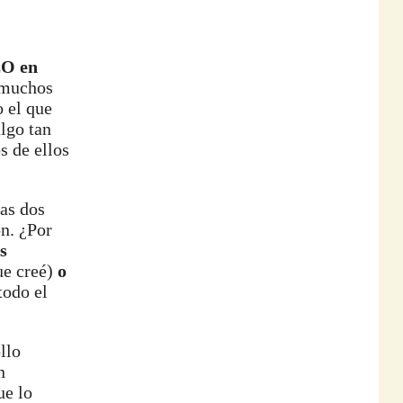
EO en
e muchos
 el que
lgo tan
s de ellos
las dos
ón. ¿Por
s
ue creé)
o
todo el
llo
n
ue lo