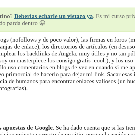
tino
?
Deberías echarle un vistazo ya
. Es mi curso pr
do parda dentro 😀
ogs (nofollows y de poco valor), las firmas en foros (m
anjas de enlace), los directorios de artículos (en desuso
emplear los backlinks de Angela, muy útiles y no tan pú
y un masterpiece los consigo gratis :cool:), y los uso
ólo uso comentarios en blogs de vez en cuando si me a
o primordial de hacerlo para dejar mi link. Sacar esas 
ncia de humanos para encontrar enlaces valiosos (un b
nfografías).
s apuestas de Google
. Se ha dado cuenta que si las tie
osicionamiento correcto de un sitio, porque la acción soc