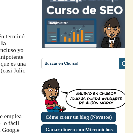
én terminó
 la
incluso yo
mnipotente
 que es una
(casi Julio
ue emplea
Cómo crear un blog (Novatos)
lo fácil
a Google
Ganar dinero con Micronichos