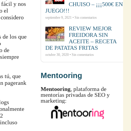
fácil y nos
CHUISO – ¡¡¡500€ EN
o el
JUEGO!!!
 considero
septiembre 9, 2021 • Sin comentarios
REVIEW MEJOR
FREIDORA SIN
s de los que
ACEITE – RECETA
o
DE PATATAS FRITAS
o de
octubre 30, 2020 • Sin comentarios
 siempre
Mentooring
as tú, que
gan pagerank
Mentooring
, plataforma de
mentorías privadas de SEO y
marketing:
logs
rsonalmente
12
 incluso