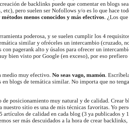
reación de backlinks puede que comentar en blogs sea 
s, etc), pero suelen ser Nofollows y/o es lo que hace tod
r
métodos menos conocidos y más efectivos
. ¿Los que
ramienta poderosa, y se suelen cumplir los 4 requisito
emática similar y ofréceles un intercambio (cruzado, n
 con pagerank alto y úsalos para ofrecer un intercambi
muy bien visto por Google (en exceso), por eso prefiero
n medio muy efectivo.
No seas vago, mamón
. Escríbel
as en blogs de temática similar. No importa que no ten
 de posicionamiento muy natural y de calidad. Crear b
a nuestro sitio es una de mis técnicas favoritas. Yo pe
 artículos de calidad en cada blog (3 ya publicados y 
emos ser más descuidados a la hora de crear backlinks,