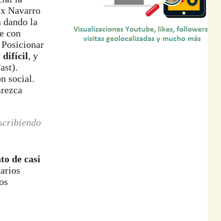
ex Navarro
n dando la
le con
. Posicionar
difícil
, y
ast).
n social.
arezca
scribiendo
o de casi
uarios
os