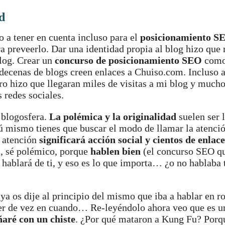
d
o a tener en cuenta incluso para el
posicionamiento S
era preveerlo. Dar una identidad propia al blog hizo qu
blog. Crear un
concurso de posicionamiento SEO
como
decenas de blogs creen enlaces a Chuiso.com. Incluso a
ro hizo que llegaran miles de visitas a mi blog y mucho
 redes sociales.
 blogosfera.
La polémica y la originalidad
suelen ser 
 tú mismo tienes que buscar el modo de llamar la atenci
a atención
significará acción social y cientos de enlace
s, sé polémico, porque
hablen bien
(el concurso SEO q
 hablará de ti, y eso es lo que importa… ¿o no hablaba 
ya os dije al principio del mismo que iba a hablar en ro
acer de vez en cuando… Re-leyéndolo ahora veo que es u
ñaré con un chiste
. ¿Por qué mataron a Kung Fu? Porq