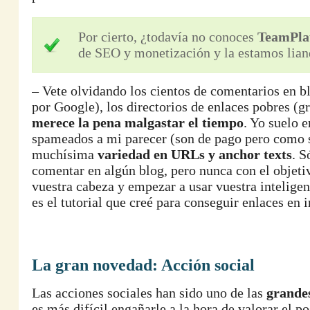
Por cierto, ¿todavía no conoces
TeamPla
de SEO y monetización y la estamos lian
– Vete olvidando los cientos de comentarios en bl
por Google), los directorios de enlaces pobres (gr
merece la pena malgastar el tiempo
. Yo suelo 
spameados a mi parecer (son de pago pero como so
muchísima
variedad en URLs y anchor texts
. S
comentar en algún blog, pero nunca con el objetiv
vuestra cabeza y empezar a usar vuestra intelige
es el tutorial que creé para conseguir enlaces en i
La gran novedad: Acción social
Las acciones sociales han sido uno de las
grande
es más difícil engañarle a la hora de valorar el p