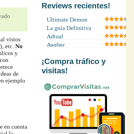
Reviews recientes!
ivado
Ultimate Demon
La guía Definitiva
Adtual
al vistos
Aweber
), etc.
No
blicos y
 con
¡Compra tráfico y
petece
visitas!
ideas de
uen ejemplo
ne en cuenta
ial la