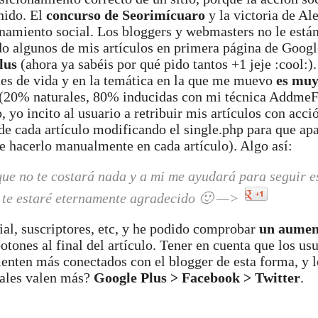
nido. El
concurso de Seorimícuaro
y la victoria de Al
onamiento social. Los bloggers y webmasters no le está
do algunos de mis artículos en primera página de Goog
lus
(ahora ya sabéis por qué pido tantos +1 jeje :cool:)
mes de vida y en la temática en la que me muevo
es muy 
s (20% naturales, 80% inducidas con mi técnica AddmeF
yo incito al usuario a retribuir mis artículos con acció
 de cada artículo modificando el single.php para que ap
ue hacerlo manualmente en cada artículo). Algo así:
que no te costará nada y a mi me ayudará para seguir e
y te estaré eternamente agradecido 🙂 —>
ial, suscriptores, etc, y he podido comprobar
un aument
tones al final del artículo. Tener en cuenta que los us
sienten más conectados con el blogger de esta forma, y l
iales valen más?
Google Plus > Facebook > Twitter
.