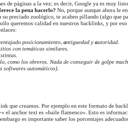
s de páginas a la vez; es decir, Google ya es muy list
erece la pena hacerlo?
No, porque aunque ahora le en
 su preciado zoológico, te acaben pillando (algo que p
 sólo queremos calidad en nuestros backlinks, y por es
enlaces:
ventajado posicionamiento,
a
ntiguedad y
a
utoridad.
itios con temáticas similares.
stintas.
llo, como los obreros. Nada de conseguir de golpe much
s softwares automáticos).
klink que creamos. Por ejemplo en este formato de back
 el anchor text es «baile flamenco». Esto es informac
n embargo es importante saber los porcentajes adecuados