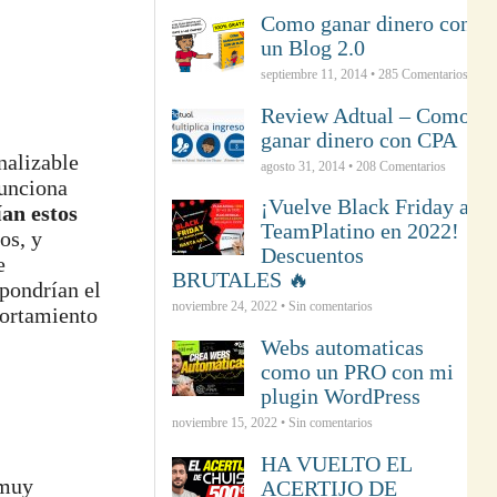
Como ganar dinero con
un Blog 2.0
septiembre 11, 2014 •
285
Comentarios
Review Adtual – Como
ganar dinero con CPA
nalizable
agosto 31, 2014 •
208
Comentarios
funciona
¡Vuelve Black Friday a
an estos
TeamPlatino en 2022!
os, y
Descuentos
e
BRUTALES 🔥
 pondrían el
noviembre 24, 2022 • Sin comentarios
portamiento
Webs automaticas
como un PRO con mi
plugin WordPress
noviembre 15, 2022 • Sin comentarios
HA VUELTO EL
 muy
ACERTIJO DE