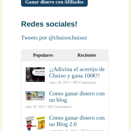
Ganar dinero con Afiliados
Redes sociales!
Tweets por @chuisochuisez
Populares
Recientes
¡¡Adivina el acertijo de
Chuiso y gana 100€!!
mayo 26, 2015 •
493
Comentarios
Como ganar dinero con
un blog
julio 18, 2015 •
465
Comentarios
Como ganar dinero con
un Blog 2.0