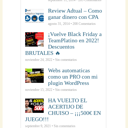
septiembre 11, 2014 •
285
Comentarios
Review Adtual – Como
ganar dinero con CPA
agosto 31, 2014 •
208
Comentarios
¡Vuelve Black Friday a
TeamPlatino en 2022!
Descuentos
BRUTALES 🔥
noviembre 24, 2022 • Sin comentarios
Webs automaticas
como un PRO con mi
plugin WordPress
noviembre 15, 2022 • Sin comentarios
HA VUELTO EL
ACERTIJO DE
CHUISO – ¡¡¡500€ EN
JUEGO!!!
septiembre 9, 2021 • Sin comentarios