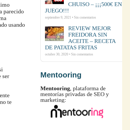
CHUISO – ¡¡¡500€ EN
ximo
JUEGO!!!
a parecido
rma
septiembre 9, 2021 • Sin comentarios
tado usando
REVIEW MEJOR
FREIDORA SIN
ACEITE – RECETA
DE PATATAS FRITAS
octubre 30, 2020 • Sin comentarios
si
Mentooring
e ser
Mentooring
, plataforma de
mentorías privadas de SEO y
ente
marketing:
no te