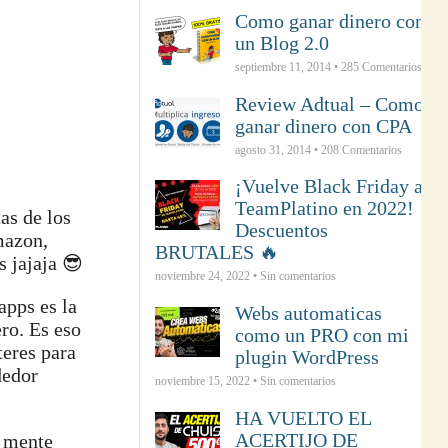
Como ganar dinero con
un Blog 2.0
septiembre 11, 2014 •
285
Comentarios
Review Adtual – Como
ganar dinero con CPA
agosto 31, 2014 •
208
Comentarios
¡Vuelve Black Friday a
TeamPlatino en 2022!
as de los
Descuentos
mazon,
BRUTALES 🔥
 jajaja 😎
noviembre 24, 2022 • Sin comentarios
apps es la
Webs automaticas
ero. Es eso
como un PRO con mi
teres para
plugin WordPress
dedor
noviembre 15, 2022 • Sin comentarios
HA VUELTO EL
ACERTIJO DE
a mente