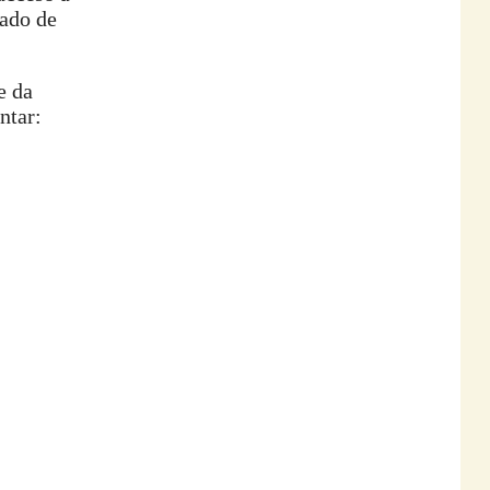
tado de
e da
ntar: