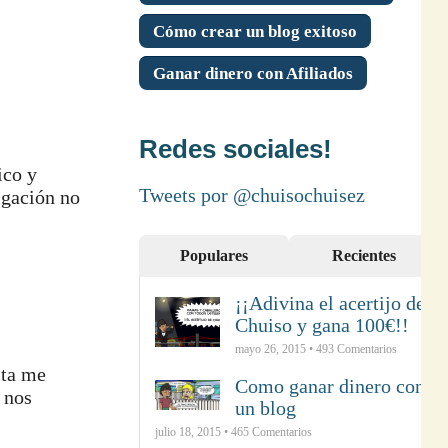
Cómo crear un blog exitoso
Ganar dinero con Afiliados
Redes sociales!
ico y
Tweets por @chuisochuisez
igación no
Populares
Recientes
¡¡Adivina el acertijo de
Chuiso y gana 100€!!
mayo 26, 2015 •
493
Comentarios
ita me
Como ganar dinero con
 nos
un blog
julio 18, 2015 •
465
Comentarios