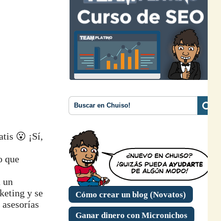
tis 😮 ¡Sí,
o que
a un
keting y se
Cómo crear un blog (Novatos)
 asesorías
Ganar dinero con Micronichos