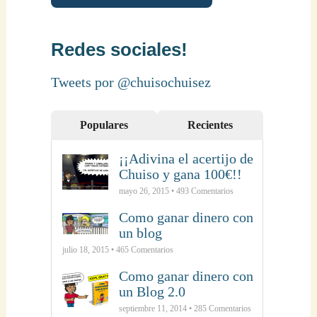
Redes sociales!
Tweets por @chuisochuisez
Populares
Recientes
¡¡Adivina el acertijo de
Chuiso y gana 100€!!
mayo 26, 2015 •
493
Comentarios
Como ganar dinero con
un blog
julio 18, 2015 •
465
Comentarios
Como ganar dinero con
un Blog 2.0
septiembre 11, 2014 •
285
Comentarios