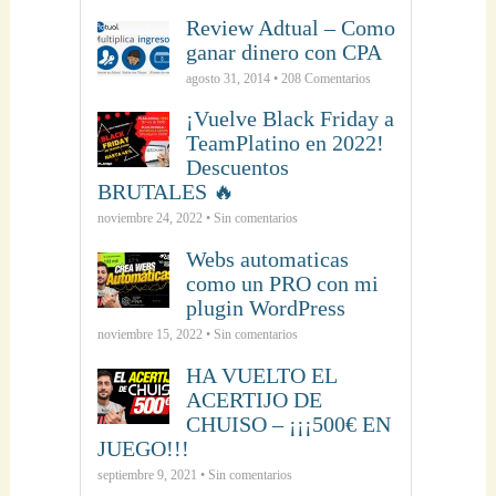
Review Adtual – Como
ganar dinero con CPA
agosto 31, 2014 •
208
Comentarios
¡Vuelve Black Friday a
TeamPlatino en 2022!
Descuentos
BRUTALES 🔥
noviembre 24, 2022 • Sin comentarios
Webs automaticas
como un PRO con mi
plugin WordPress
noviembre 15, 2022 • Sin comentarios
HA VUELTO EL
ACERTIJO DE
CHUISO – ¡¡¡500€ EN
JUEGO!!!
septiembre 9, 2021 • Sin comentarios