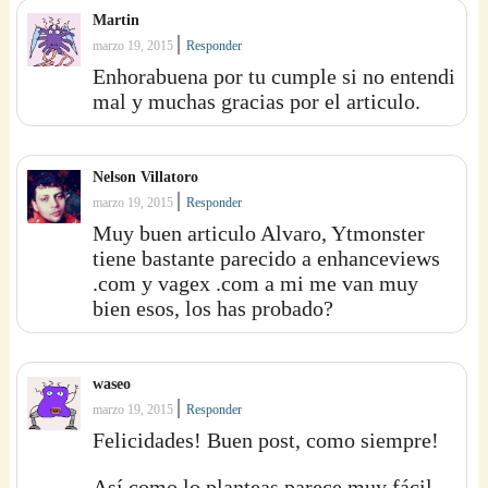
Martin
|
marzo 19, 2015
Responder
Enhorabuena por tu cumple si no entendi
mal y muchas gracias por el articulo.
Nelson Villatoro
|
marzo 19, 2015
Responder
Muy buen articulo Alvaro, Ytmonster
tiene bastante parecido a enhanceviews
.com y vagex .com a mi me van muy
bien esos, los has probado?
waseo
|
marzo 19, 2015
Responder
Felicidades! Buen post, como siempre!
Así como lo planteas parece muy fácil,