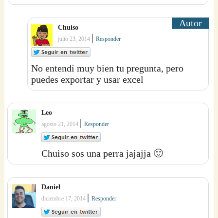
Chuiso
|
julio 23, 2014
Responder
No entendí muy bien tu pregunta, pero
puedes exportar y usar excel
Leo
|
agosto 21, 2014
Responder
Chuiso sos una perra jajajja 🙂
Daniel
|
diciembre 17, 2014
Responder