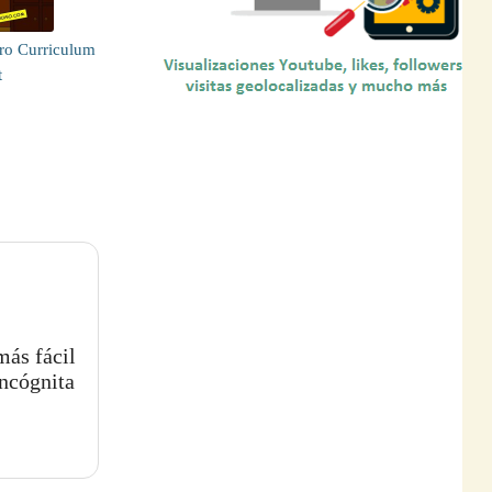
ro Curriculum
t
más fácil
incógnita