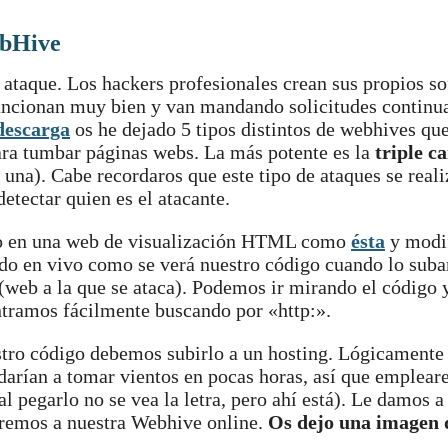
ebHive
ataque. Los hackers profesionales crean sus propios so
uncionan muy bien y van mandando solicitudes continu
descarga
os he dejado 5 tipos distintos de webhives qu
ra tumbar páginas webs. La más potente es la
triple c
una). Cabe recordaros que este tipo de ataques se real
etectar quien es el atacante.
lo en una web de visualización HTML como
ésta
y modif
ando en vivo como se verá nuestro código cuando lo sub
(web a la que se ataca). Podemos ir mirando el código 
contramos fácilmente buscando por «http:».
tro código debemos subirlo a un hosting. Lógicament
arían a tomar vientos en pocas horas, así que emplea
l pegarlo no se vea la letra, pero ahí está). Le damos 
eremos a nuestra Webhive online.
Os dejo una imagen 