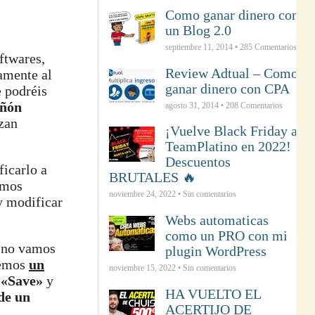
Como ganar dinero con
un Blog 2.0
septiembre 11, 2014 •
285
Comentarios
ftwares,
Review Adtual – Como
amente al
ganar dinero con CPA
e podréis
añón
agosto 31, 2014 •
208
Comentarios
izan
¡Vuelve Black Friday a
TeamPlatino en 2022!
Descuentos
icarlo a
BRUTALES 🔥
amos
noviembre 24, 2022 • Sin comentarios
y modificar
Webs automaticas
como un PRO con mi
e no vamos
plugin WordPress
remos
un
noviembre 15, 2022 • Sin comentarios
a
«Save»
y
HA VUELTO EL
de un
ACERTIJO DE