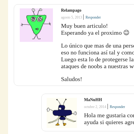
Relampago
|
agosto 5, 2013
Responder
Muy buen articulo!
Esperando ya el proximo 😉
Lo único que mas de una perso
eso no funciona así tal y com
Luego esta lo de protegerse la
ataques de noobs a nuestras we
Saludos!
MaNuHH
|
octubre 2, 2014
Responder
Hola me gustaria con
ayuda si quieres ag