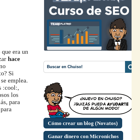
 que era un
zar
hace
ómo
to? Si
 se emplea.
 :cool:,
sos los
ás, para
 para
Cómo crear un blog (Novatos)
Ganar dinero con Micronichos