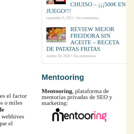
CHUISO – ¡¡¡500€ EN
JUEGO!!!
septiembre 9, 2021 • Sin comentarios
REVIEW MEJOR
FREIDORA SIN
ACEITE – RECETA
DE PATATAS FRITAS
octubre 30, 2020 • Sin comentarios
Mentooring
Mentooring
, plataforma de
s el factor
mentorías privadas de SEO y
os o miles
marketing:
de
s webhives
que el