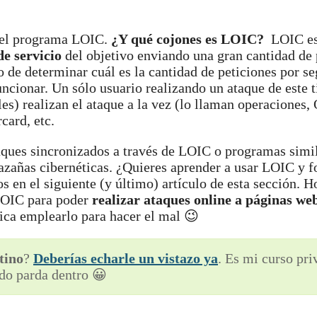
del programa LOIC.
¿Y qué cojones es LOIC?
LOIC es
e servicio
del objetivo enviando una gran cantidad de
 de determinar cuál es la cantidad de peticiones por s
uncionar. Un sólo usuario realizando un ataque de este 
s) realizan el ataque a la vez (lo llaman operaciones, 
card, etc.
aques sincronizados a través de LOIC o programas simil
hazañas cibernéticas. ¿Quieres aprender a usar LOIC y f
n el siguiente (y último) artículo de esta sección. 
 LOIC para poder
realizar ataques online a páginas we
ica emplearlo para hacer el mal 😉
tino
?
Deberías echarle un vistazo ya
. Es mi curso pr
do parda dentro 😀