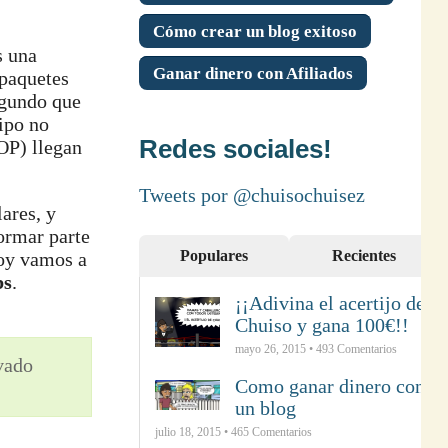
Cómo crear un blog exitoso
 una
Ganar dinero con Afiliados
 paquetes
egundo que
tipo no
Redes sociales!
OP) llegan
Tweets por @chuisochuisez
ares, y
ormar parte
Populares
Recientes
Hoy vamos a
bs
.
¡¡Adivina el acertijo de
Chuiso y gana 100€!!
mayo 26, 2015 •
493
Comentarios
ivado
Como ganar dinero con
un blog
julio 18, 2015 •
465
Comentarios