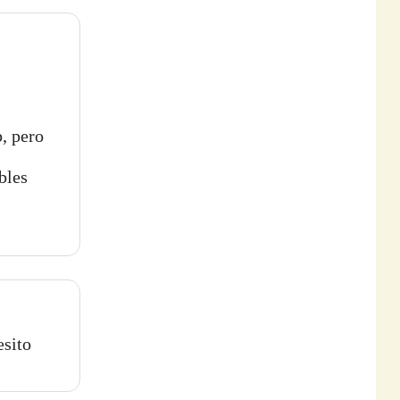
b, pero
bles
esito