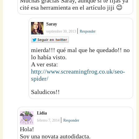
Muchas gracias Saray, aunque si te fijas ya
cité esa herramienta en el artículo jiji 😉
Saray
|
septiembre 30, 2013
Responder
mierda!!! qué mal que he quedado!! no
lo había visto.
A ver esta:
http://www.screamingfrog.co.uk/seo-
spider/
Saludicos!!
Lidia
|
febrero 7, 2014
Responder
Hola!
Soy una novata autodidacta.