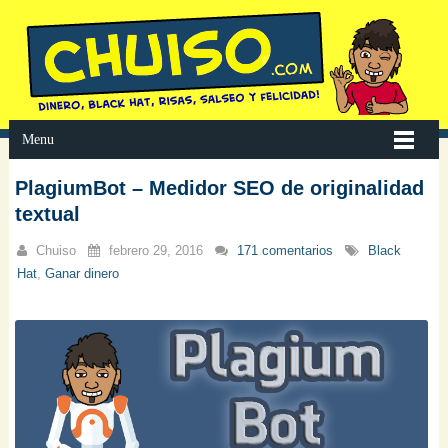
Menu
PlagiumBot – Medidor SEO de originalidad
textual
Chuiso
febrero 29, 2016
171 comentarios
Black
Hat
,
Ganar dinero